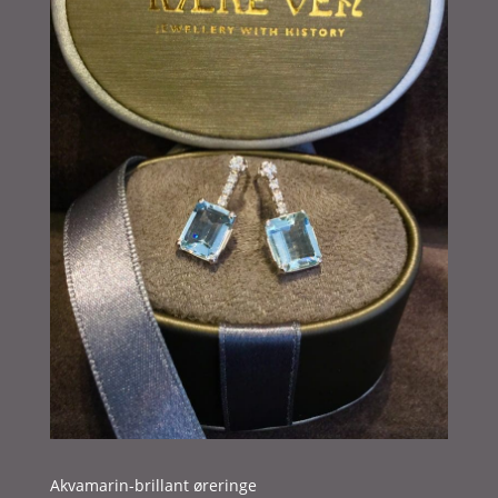
Akvamarin-brillant øreringe