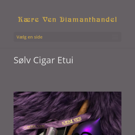
Vælg en side
Sølv Cigar Etui